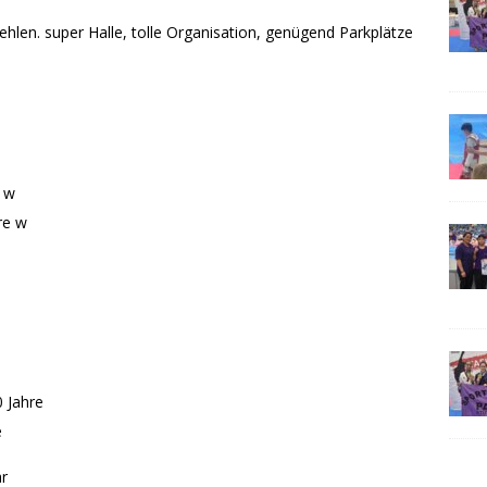
hlen. super Halle, tolle Organisation, genügend Parkplätze
e w
re w
0 Jahre
e
ar