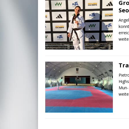
Gro
Seo
Angel
konnt
errei
weite
Tra
Pietr
Highs
Mun- 
weite